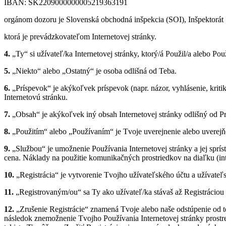
IBAN: SK2209000000005219363191
orgánom dozoru je Slovenská obchodná inšpekcia (SOI), Inšpektorát S
ktorá je prevádzkovateľom Internetovej stránky.
4.
„Ty“ si užívateľ/ka Internetovej stránky, ktorý/á Použil/a alebo Pou
5.
„Niekto“ alebo „Ostatný“ je osoba odlišná od Teba.
6.
„Príspevok“ je akýkoľvek príspevok (napr. názor, vyhlásenie, kritik
Internetovú stránku.
7.
„Obsah“ je akýkoľvek iný obsah Internetovej stránky odlišný od P
8.
„Použitím“ alebo „Používaním“ je Tvoje uverejnenie alebo uverejňo
9.
„Službou“ je umožnenie Používania Internetovej stránky a jej spríst
cena. Náklady na použitie komunikačných prostriedkov na diaľku (inter
10.
„Registrácia“ je vytvorenie Tvojho užívateľského účtu a užívateľ
11.
„Registrovaným/ou“ sa Ty ako užívateľ/ka stávaš až Registráciou 
12.
„Zrušenie Registrácie“ znamená Tvoje alebo naše odstúpenie od te
následok znemožnenie Tvojho Používania Internetovej stránky prost