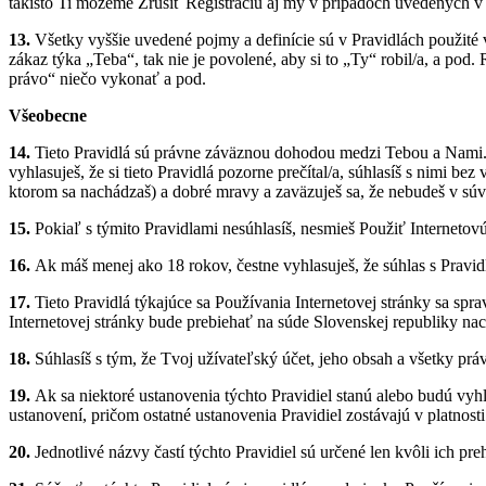
takisto Ti môžeme Zrušiť Registráciu aj my v prípadoch uvedených v 
13.
Všetky vyššie uvedené pojmy a definície sú v Pravidlách použité
zákaz týka „Teba“, tak nie je povolené, aby si to „Ty“ robil/a, a po
právo“ niečo vykonať a pod.
Všeobecne
14.
Tieto Pravidlá sú právne záväznou dohodou medzi Tebou a Nami. Ešt
vyhlasuješ, že si tieto Pravidlá pozorne prečítal/a, súhlasíš s nimi be
ktorom sa nachádzaš) a dobré mravy a zaväzuješ sa, že nebudeš v súv
15.
Pokiaľ s týmito Pravidlami nesúhlasíš, nesmieš Použiť Internetovú s
16.
Ak máš menej ako 18 rokov, čestne vyhlasuješ, že súhlas s Pravid
17.
Tieto Pravidlá týkajúce sa Používania Internetovej stránky sa sp
Internetovej stránky bude prebiehať na súde Slovenskej republiky n
18.
Súhlasíš s tým, že Tvoj užívateľský účet, jeho obsah a všetky prá
19.
Ak sa niektoré ustanovenia týchto Pravidiel stanú alebo budú vy
ustanovení, pričom ostatné ustanovenia Pravidiel zostávajú v platnost
20.
Jednotlivé názvy častí týchto Pravidiel sú určené len kvôli ich p