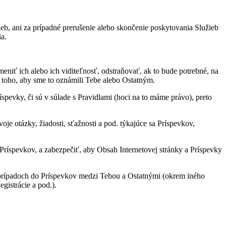
b, ani za prípadné prerušenie alebo skončenie poskytovania Služieb
a.
niť ich alebo ich viditeľnosť, odstraňovať, ak to bude potrebné, na
 toho, aby sme to oznámili Tebe alebo Ostatným.
spevky, či sú v súlade s Pravidlami (hoci na to máme právo), preto
 otázky, žiadosti, sťažnosti a pod. týkajúce sa Príspevkov,
ríspevkov, a zabezpečiť, aby Obsah Internetovej stránky a Príspevky
o prípadoch do Príspevkov medzi Tebou a Ostatnými (okrem iného
gistrácie a pod.).