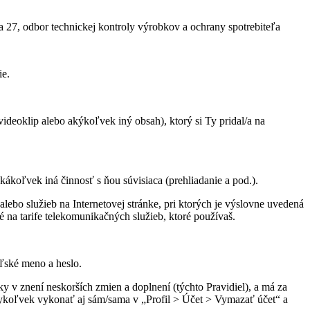
a 27, odbor technickej kontroly výrobkov a ochrany spotrebiteľa
ie.
videoklip alebo akýkoľvek iný obsah), ktorý si Ty pridal/a na
ákoľvek iná činnosť s ňou súvisiaca (prehliadanie a pod.).
lebo služieb na Internetovej stránke, pri ktorých je výslovne uvedená
é na tarife telekomunikačných služieb, ktoré používaš.
eľské meno a heslo.
 v znení neskorších zmien a doplnení (týchto Pravidiel), a má za
dykoľvek vykonať aj sám/sama v „Profil > Účet > Vymazať účet“ a