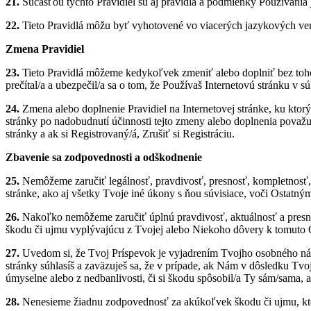
21.
Súčasťou týchto Pravidiel sú aj pravidlá a podmienky Používania j
22.
Tieto Pravidlá môžu byť vyhotovené vo viacerých jazykových verz
Zmena Pravidiel
23.
Tieto Pravidlá môžeme kedykoľvek zmeniť alebo doplniť bez toho,
prečítal/a a ubezpečil/a sa o tom, že Používaš Internetovú stránku v s
24.
Zmena alebo doplnenie Pravidiel na Internetovej stránke, ku kto
stránky po nadobudnutí účinnosti tejto zmeny alebo doplnenia považ
stránky a ak si Registrovaný/á, Zrušiť si Registráciu.
Zbavenie sa zodpovednosti a odškodnenie
25.
Nemôžeme zaručiť legálnosť, pravdivosť, presnosť, kompletnosť, 
stránke, ako aj všetky Tvoje iné úkony s ňou súvisiace, voči Ostatný
26.
Nakoľko nemôžeme zaručiť úplnú pravdivosť, aktuálnosť a presn
škodu či ujmu vyplývajúcu z Tvojej alebo Niekoho dôvery k tomuto
27.
Uvedom si, že Tvoj Príspevok je vyjadrením Tvojho osobného náz
stránky súhlasíš a zaväzuješ sa, že v prípade, ak Nám v dôsledku Tvo
úmyselne alebo z nedbanlivosti, či si škodu spôsobil/a Ty sám/sama, 
28.
Nenesieme žiadnu zodpovednosť za akúkoľvek škodu či ujmu, ktor