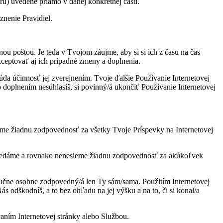
ru) uvedené priamo v danej konkrétnej časti.
nenie Pravidiel.
 poštou. Je teda v Tvojom záujme, aby si si ich z času na čas
 akceptovať aj ich prípadné zmeny a doplnenia.
da účinnosť jej zverejnením. Tvoje ďalšie Používanie Internetovej
doplnením nesúhlasíš, si povinný/á ukončiť Používanie Internetovej
ieme žiadnu zodpovednosť za všetky Tvoje Príspevky na Internetovej
ovedáme a rovnako nenesieme žiadnu zodpovednosť za akúkoľvek
lučne osobne zodpovedný/á len Ty sám/sama. Použitím Internetovej
 odškodníš, a to bez ohľadu na jej výšku a na to, či si konal/a
ním Internetovej stránky alebo Službou.