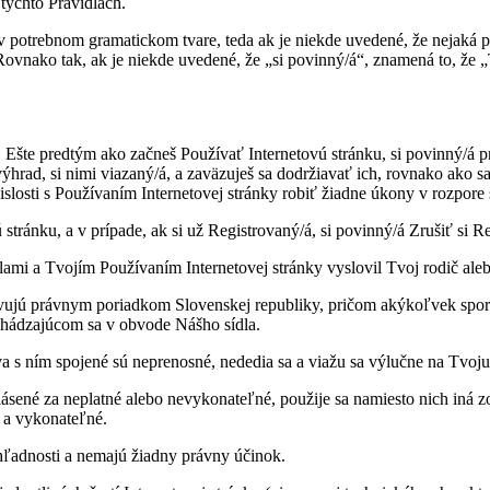
týchto Pravidlách.
 v potrebnom gramatickom tvare, teda ak je niekde uvedené, že nejaká 
d. Rovnako tak, ak je niekde uvedené, že „si povinný/á“, znamená to, ž
e predtým ako začneš Používať Internetovú stránku, si povinný/á prečí
z výhrad, si nimi viazaný/á, a zaväzuješ sa dodržiavať ich, rovnako ako 
islosti s Používaním Internetovej stránky robiť žiadne úkony v rozpor
tránku, a v prípade, ak si už Registrovaný/á, si povinný/á Zrušiť si Re
lami a Tvojím Používaním Internetovej stránky vyslovil Tvoj rodič ale
ravujú právnym poriadkom Slovenskej republiky, pričom akýkoľvek spor 
achádzajúcom sa v obvode Nášho sídla.
va s ním spojené sú neprenosné, nededia sa a viažu sa výlučne na Tvoj
hlásené za neplatné alebo nevykonateľné, použije sa namiesto nich in
i a vykonateľné.
rehľadnosti a nemajú žiadny právny účinok.