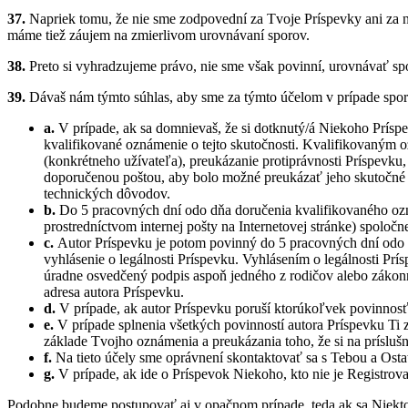
37.
Napriek tomu, že nie sme zodpovední za Tvoje Príspevky ani za 
máme tiež záujem na zmierlivom urovnávaní sporov.
38.
Preto si vyhradzujeme právo, nie sme však povinní, urovnávať s
39.
Dávaš nám týmto súhlas, aby sme za týmto účelom v prípade spor
a.
V prípade, ak sa domnievaš, že si dotknutý/á Niekoho Príspe
kvalifikované oznámenie o tejto skutočnosti. Kvalifikovaným 
(konkrétneho užívateľa), preukázanie protiprávnosti Príspevk
doporučenou poštou, aby bolo možné preukázať jeho skutočné 
technických dôvodov.
b.
Do 5 pracovných dní odo dňa doručenia kvalifikovaného ozn
prostredníctvom internej pošty na Internetovej stránke) spoločn
c.
Autor Príspevku je potom povinný do 5 pracovných dní odo
vyhlásenie o legálnosti Príspevku. Vyhlásením o legálnosti P
úradne osvedčený podpis aspoň jedného z rodičov alebo zákonné
adresa autora Príspevku.
d.
V prípade, ak autor Príspevku poruší ktorúkoľvek povinnosť po
e.
V prípade splnenia všetkých povinností autora Príspevku Ti 
základe Tvojho oznámenia a preukázania toho, že si na prísluš
f.
Na tieto účely sme oprávnení skontaktovať sa s Tebou a Ost
g.
V prípade, ak ide o Príspevok Niekoho, kto nie je Registro
Podobne budeme postupovať aj v opačnom prípade, teda ak sa Niekto