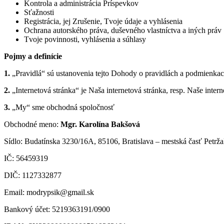
Kontrola a administrácia Príspevkov
Sťažnosti
Registrácia, jej Zrušenie, Tvoje údaje a vyhlásenia
Ochrana autorského práva, duševného vlastníctva a iných práv
Tvoje povinnosti, vyhlásenia a súhlasy
Pojmy a definície
1.
„Pravidlá“ sú ustanovenia tejto Dohody o pravidlách a podmienkach
2.
„Internetová stránka“ je Naša internetová stránka, resp. Naše inter
3.
„My“ sme obchodná spoločnosť
Obchodné meno:
Mgr. Karolína Bakšová
Sídlo: Budatínska 3230/16A, 85106, Bratislava – mestská časť Petrža
IČ: 56459319
DIČ: 1127332877
Email: modrypsik@gmail.sk
Bankový účet: 5219363191/0900