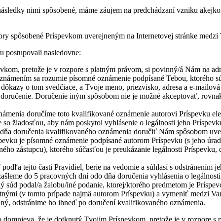
následky nimi spôsobené, máme záujem na predchádzaní vzniku akejkoľ
pory spôsobené Príspevkom uverejneným na Internetovej stránke medz
u postupovali nasledovne:
vkom, pretože je v rozpore s platným právom, si povinný/á Nám na adr
oznámením sa rozumie písomné oznámenie podpísané Tebou, ktorého súča
u, dôkazy o tom svedčiace, a Tvoje meno, priezvisko, adresa a e-mail
doručenie. Doručenie iným spôsobom nie je možné akceptovať, rovnako 
ámenia doručíme toto kvalifikované oznámenie autorovi Príspevku el
e so žiadosťou, aby nám poskytol vyhlásenie o legálnosti jeho Príspevk
 dňa doručenia kvalifikovaného oznámenia doručiť Nám spôsobom uve
ríspevku je písomné oznámenie podpísané autorom Príspevku (s jeho úr
ho zástupcu), ktorého súčasťou je preukázanie legálnosti Príspevku, 
dľa tejto časti Pravidiel, berie na vedomie a súhlasí s odstránením je
zašleme do 5 pracovných dní odo dňa doručenia vyhlásenia o legálnosti
ný súd podal/a žalobu/iné podanie, ktorej/ktorého predmetom je Príspev
atnými (v tomto prípade najmä autorom Príspevku) a vymeniť medzi Va
vaný, odstránime ho ihneď po doručení kvalifikovaného oznámenia.
 domnieva, že je dotknutý Tvojim Príspevkom, pretože je v rozpore s