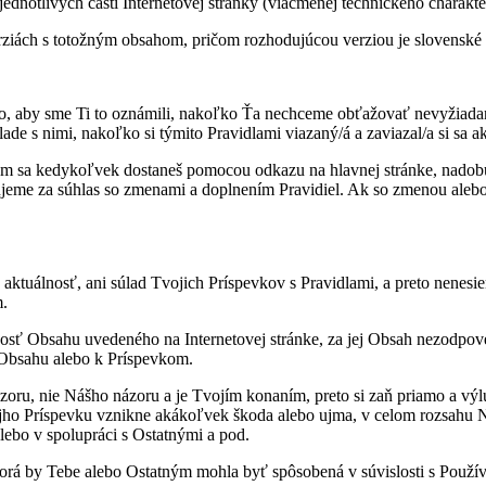
ednotlivých častí Internetovej stránky (viacmenej technického charakte
iách s totožným obsahom, pričom rozhodujúcou verziou je slovenské z
 aby sme Ti to oznámili, nakoľko Ťa nechceme obťažovať nevyžiadanou
úlade s nimi, nakoľko si týmito Pravidlami viazaný/á a zaviazal/a si sa
rým sa kedykoľvek dostaneš pomocou odkazu na hlavnej stránke, nadobú
ujeme za súhlas so zmenami a doplnením Pravidiel. Ak so zmenou alebo 
aktuálnosť, ani súlad Tvojich Príspevkov s Pravidlami, a preto nenes
m.
osť Obsahu uvedeného na Internetovej stránke, za jej Obsah nezodp
 Obsahu alebo k Príspevkom.
oru, nie Nášho názoru a je Tvojím konaním, preto si zaň priamo a vý
jho Príspevku vznikne akákoľvek škoda alebo ujma, v celom rozsahu Nás
alebo v spolupráci s Ostatnými a pod.
á by Tebe alebo Ostatným mohla byť spôsobená v súvislosti s Používa