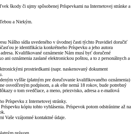
vek škody či ujmy spôsobenej Príspevkami na Internetovej stránke a
i Tebou a Niekým.
esu Nášho sídla uvedeného v úvodnej časti týchto Pravidiel doručiť
sťou je identifikácia konkrétneho Príspevku a jeho autora
ová adresa. Kvalifikované oznámenie Nám musí byť doručené
ani oznámenia zaslané elektronickou poštou, a to z personálnych a
ektronickými prostriedkami (napr. naskenovaný dokument
u.
deným vyššie (platným pre doručovanie kvalifikovaného oznámenia)
adne osvedčeným podpisom, a ak ešte nemá 18 rokov, bude potrebný
dôkazy o tom svedčiace, a meno, priezvisko, adresa a e-mailová
ho Príspevku z Internetovej stránky.
 Príspevku kópiu tohto vyhlásenia. Príspevok potom odstránime až na
ok.
mi Vaše vzájomné kontaktné údaje.
 platným právom.