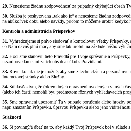
29.
Nenesieme žiadnu zodpovednosť za prípadný chýbajúci obsah Tvo
30.
Služba je poskytovaná „tak ako je“ a nenesieme žiadnu zodpovedn
na akúkoľvek dobu alebo navždy, pričom to môžeme urobiť kedykoľv
Kontrola a administrácia Príspevkov
31.
Vyhradzujeme si právo sledovať a kontrolovať všetky Príspevky, a
čo Nám dávaš plnú moc, aby sme tak urobili na základe nášho výlučné
32.
Hoci sme stanovili tieto Pravidlá pre Tvoje správanie a Príspevky
nezodpovedáme ani za ich obsah a súlad s Pravidlami.
33.
Rovnako tak nie je možné, aby sme z technických a personálnych 
Internetovej stránky alebo Služby.
34.
Súhlasíš s tým, že (okrem iných oprávnení uvedených v iných čas
(alebo ich časti) nemohli byť predmetom rôznych vyhľadávacích progr
35.
Sme oprávnení upozorniť Ťa v prípade porušenia alebo hrozby por
napr. zmazaním Príspevku, úpravou Príspevku alebo jeho viditeľnosti 
Sťažnosti
36.
Si povinný/á dbať na to, aby každý Tvoj Príspevok bol v súlade s