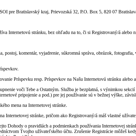
OI pre Bratislavský kraj, Prievozská 32, P.O. Box 5, 820 07 Bratislav
žíva Internetovú stránku, bez ohľadu na to, či si Registrovaný/á alebo n
a, postoj, komentár, vyjadrenie, súkromná správa, obrázok, fotografia, 
ríspevkov.
vanie Príspevku resp. Príspevkov na Našu Internetovú stránku alebo ak
upnenie voči Tebe a Ostatným. Služba je bezplatná, s výnimkou sekcií a
netové pripojenie a pod.) pre jej používanie sú v bežnej výške, závisl
ského mena na Internetovej stránke.
na Internetovej stránke, pričom ako Registrovaný/á máš vlastné užívat
jto Dohody o pravidlách a podmienkach používania Internetovej stránky
redníctvom Tvojho užívateľského účtu. Zrušenie Registrácie môžeš ke