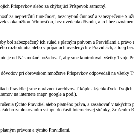
jich Príspevkov alebo za chýbajúci Príspevok samotný.
osť za nepretržitú funkčnosť, bezchybnú činnosť a zabezpečenie Služie
ek s okamžitou účinnosťou, bez uvedenia dôvodu, a to i bez oznámeni
by bol zabezpečený ich súlad s platným právom a Pravidlami a právo me
ho rozhodnutia alebo v prípadoch uvedených v Pravidlách, a to aj bez
, nie je od Nás možné požadovať, aby sme kontrolovali všetky Tvoje Prí
dôvodov pri obrovskom množstve Príspevkov odpovedali na všetky Tvoje
tiach Pravidiel) sme oprávnení archivovať kópie akýchkoľvek Tvojich P
amov na internete (napr. google a pod.).
ušenia týchto Pravidiel alebo platného práva, a zasahovať v takýcht
a/alebo zablokovaním vstupu do časti Internetovej stránky, Zrušením Re
 platným právom a týmito Pravidlami.