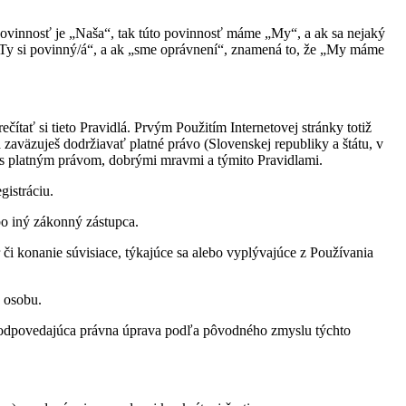
povinnosť je „Naša“, tak túto povinnosť máme „My“, a ak sa nejaký
e „Ty si povinný/á“, a ak „sme oprávnení“, znamená to, že „My máme
tať si tieto Pravidlá. Prvým Použitím Internetovej stránky totiž
sa zaväzuješ dodržiavať platné právo (Slovenskej republiky a štátu, v
e s platným právom, dobrými mravmi a týmito Pravidlami.
gistráciu.
bo iný zákonný zástupca.
či konanie súvisiace, týkajúce sa alebo vyplývajúce z Používania
u osobu.
á zodpovedajúca právna úprava podľa pôvodného zmyslu týchto