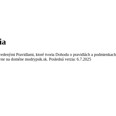
ia
e uvedenými Pravidlami, ktoré tvoria Dohodu o pravidlách a podmienkac
vne na doméne modrypsik.sk. Posledná verzia: 6.7.2025