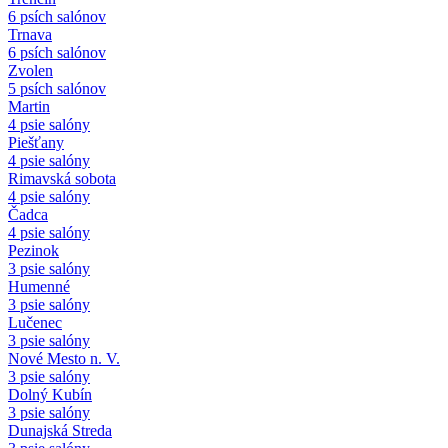
6 psích salónov
Trnava
6 psích salónov
Zvolen
5 psích salónov
Martin
4 psie salóny
Piešťany
4 psie salóny
Rimavská sobota
4 psie salóny
Čadca
4 psie salóny
Pezinok
3 psie salóny
Humenné
3 psie salóny
Lučenec
3 psie salóny
Nové Mesto n. V.
3 psie salóny
Dolný Kubín
3 psie salóny
Dunajská Streda