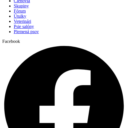
Členovia
Skupiny
Fórum
Útulky
Veterinári
Psie salóny
Plemená psov
Facebook