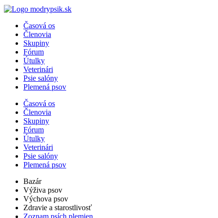
Časová os
Členovia
Skupiny
Fórum
Útulky
Veterinári
Psie salóny
Plemená psov
Časová os
Členovia
Skupiny
Fórum
Útulky
Veterinári
Psie salóny
Plemená psov
Bazár
Výživa psov
Výchova psov
Zdravie a starostlivosť
Zoznam psích plemien