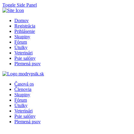
Toggle Side Panel
Domov
Registrácia
Prihlásenie
Skupiny
Fórum
Útulky
Veterinári
Psie salóny
Plemená psov
Časová os
Členovia
Skupiny
Fórum
Útulky
Veterinári
Psie salóny
Plemená psov