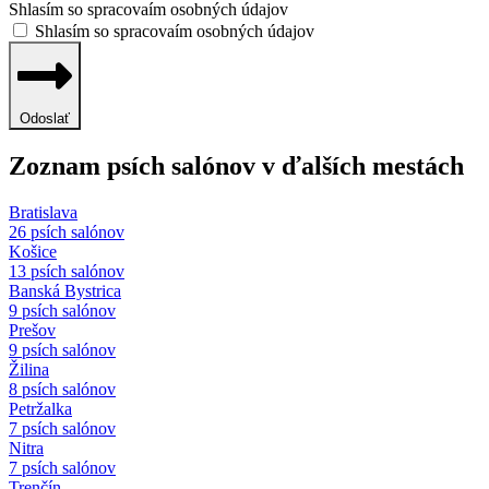
Shlasím so spracovaím osobných údajov
Shlasím so spracovaím osobných údajov
Odoslať
Zoznam psích salónov v ďalších mestách
Bratislava
26 psích salónov
Košice
13 psích salónov
Banská Bystrica
9 psích salónov
Prešov
9 psích salónov
Žilina
8 psích salónov
Petržalka
7 psích salónov
Nitra
7 psích salónov
Trenčín