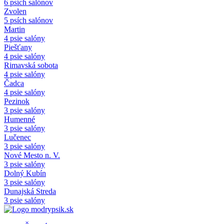
6 psích salónov
Zvolen
5 psích salónov
Martin
4 psie salóny
Piešťany
4 psie salóny
Rimavská sobota
4 psie salóny
Čadca
4 psie salóny
Pezinok
3 psie salóny
Humenné
3 psie salóny
Lučenec
3 psie salóny
Nové Mesto n. V.
3 psie salóny
Dolný Kubín
3 psie salóny
Dunajská Streda
3 psie salóny