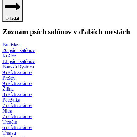
Odoslať
Zoznam psích salónov v ďalších mestách
Bratislava
26 psích salónov
Košice
13 psích salónov
Banská Bystrica
9 psích salónov
Prešov
9 psích salónov
Žilina
8 psích salónov
Petržalka
7 psích salónov
Nitra
7 psích salónov
Trenčín
6 psích salónov
Trnava