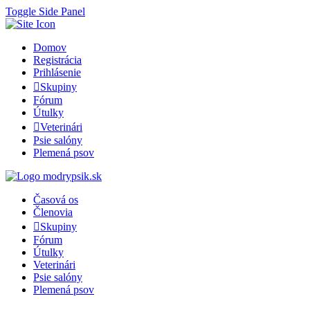
Toggle Side Panel
Domov
Registrácia
Prihlásenie
Skupiny
Fórum
Útulky
Veterinári
Psie salóny
Plemená psov
Časová os
Členovia
Skupiny
Fórum
Útulky
Veterinári
Psie salóny
Plemená psov