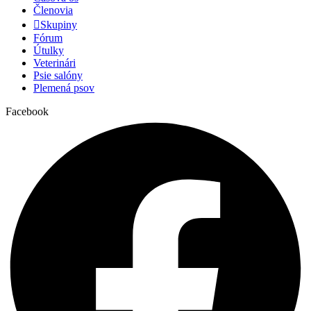
Členovia
Skupiny
Fórum
Útulky
Veterinári
Psie salóny
Plemená psov
Facebook