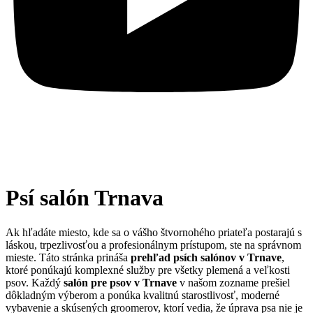
Psí salón Trnava
Ak hľadáte miesto, kde sa o vášho štvornohého priateľa postarajú s
láskou, trpezlivosťou a profesionálnym prístupom, ste na správnom
mieste. Táto stránka prináša
prehľad psích salónov v Trnave
,
ktoré ponúkajú komplexné služby pre všetky plemená a veľkosti
psov. Každý
salón pre psov v Trnave
v našom zozname prešiel
dôkladným výberom a ponúka kvalitnú starostlivosť, moderné
vybavenie a skúsených groomerov, ktorí vedia, že úprava psa nie je