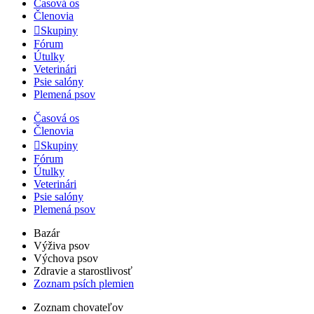
Časová os
Členovia
Skupiny
Fórum
Útulky
Veterinári
Psie salóny
Plemená psov
Časová os
Členovia
Skupiny
Fórum
Útulky
Veterinári
Psie salóny
Plemená psov
Bazár
Výživa psov
Výchova psov
Zdravie a starostlivosť
Zoznam psích plemien
Zoznam chovateľov