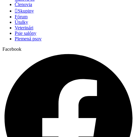
Členovia
Skupiny
Fórum
Útulky
Veterinári
Psie salóny
Plemená psov
Facebook