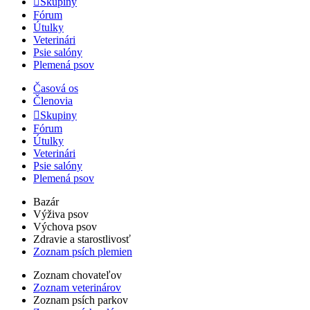
Skupiny
Fórum
Útulky
Veterinári
Psie salóny
Plemená psov
Časová os
Členovia
Skupiny
Fórum
Útulky
Veterinári
Psie salóny
Plemená psov
Bazár
Výživa psov
Výchova psov
Zdravie a starostlivosť
Zoznam psích plemien
Zoznam chovateľov
Zoznam veterinárov
Zoznam psích parkov