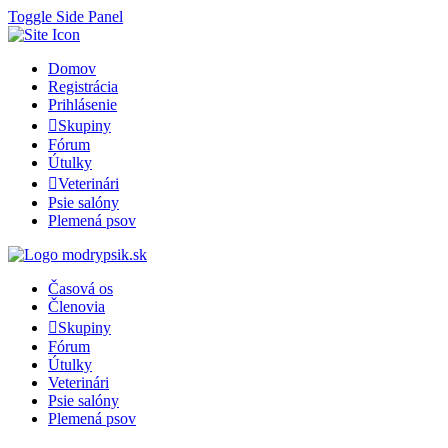
Toggle Side Panel
Domov
Registrácia
Prihlásenie
Skupiny
Fórum
Útulky
Veterinári
Psie salóny
Plemená psov
Časová os
Členovia
Skupiny
Fórum
Útulky
Veterinári
Psie salóny
Plemená psov