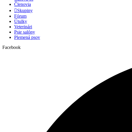
Členovia
Skupiny
Fórum
Útulky
Veterinári
Psie salóny
Plemená psov
Facebook