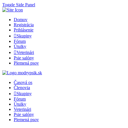
Toggle Side Panel
Domov
Registrácia
Prihlásenie
Skupiny
Fórum
Útulky
Veterinári
Psie salóny
Plemená psov
Časová os
Členovia
Skupiny
Fórum
Útulky
Veterinári
Psie salóny
Plemená psov