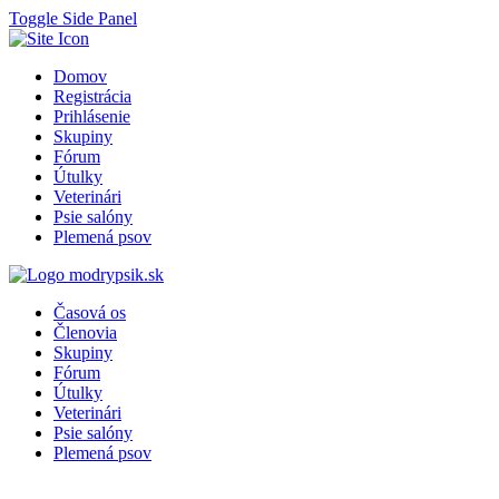
Toggle Side Panel
Domov
Registrácia
Prihlásenie
Skupiny
Fórum
Útulky
Veterinári
Psie salóny
Plemená psov
Časová os
Členovia
Skupiny
Fórum
Útulky
Veterinári
Psie salóny
Plemená psov