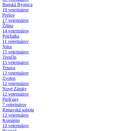
Banská Bystrica
19 veterinárov
Prešov
17 veterinárov
Žilina
14 veterinárov
Petržalka
11 veterinárov
Nitra
15 veterinárov
Trenčín
15 veterinárov
Trnava
13 veterinárov
Zvolen
12 veterinárov
Nové Zámky
12 veterinárov
Piešťany
7 veterinárov
Rimavská sobota
12 veterinárov
Komárno
10 veterinárov
Pezinok