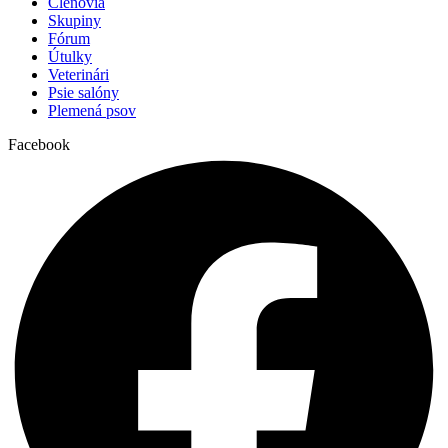
Členovia
Skupiny
Fórum
Útulky
Veterinári
Psie salóny
Plemená psov
Facebook