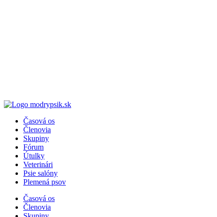
Časová os
Členovia
Skupiny
Fórum
Útulky
Veterinári
Psie salóny
Plemená psov
Časová os
Členovia
Skupiny