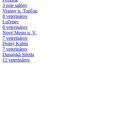
3 psie salóny
Vranov n. Topľou
8 veterinárov
Lučenec
8 veterinárov
Nové Mesto n. V.
7 veterinárov
Dolný Kubín
7 veterinárov
Dunajská Streda
12 veterinárov