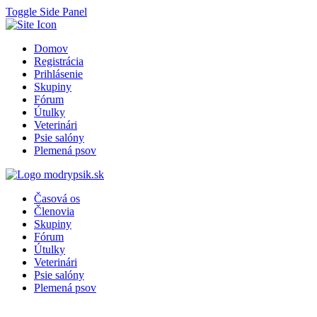
Toggle Side Panel
Domov
Registrácia
Prihlásenie
Skupiny
Fórum
Útulky
Veterinári
Psie salóny
Plemená psov
Časová os
Členovia
Skupiny
Fórum
Útulky
Veterinári
Psie salóny
Plemená psov