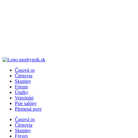
Časová os
Členovia
Skupiny
Fórum
Útulky
Veterinári
Psie salóny
Plemená psov
Časová os
Členovia
Skupiny
Fórum