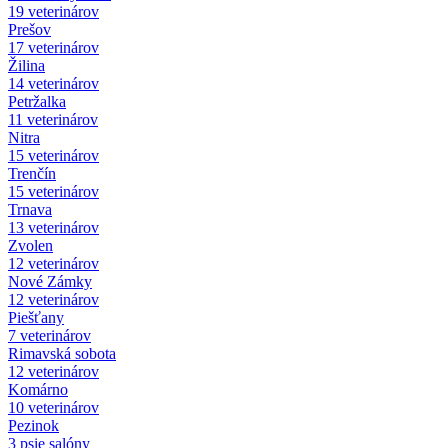
19 veterinárov
Prešov
17 veterinárov
Žilina
14 veterinárov
Petržalka
11 veterinárov
Nitra
15 veterinárov
Trenčín
15 veterinárov
Trnava
13 veterinárov
Zvolen
12 veterinárov
Nové Zámky
12 veterinárov
Piešťany
7 veterinárov
Rimavská sobota
12 veterinárov
Komárno
10 veterinárov
Pezinok
3 psie salóny