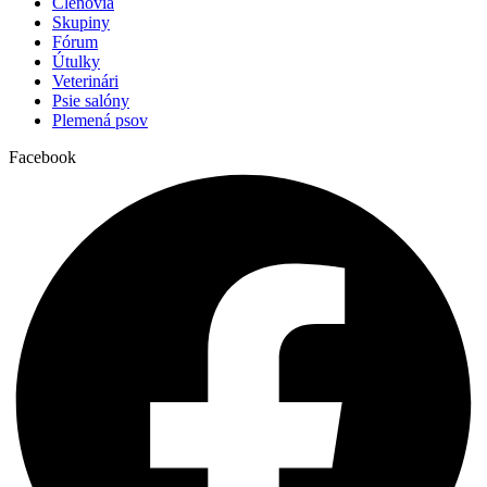
Členovia
Skupiny
Fórum
Útulky
Veterinári
Psie salóny
Plemená psov
Facebook