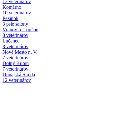
12 veterinárov
Komárno
10 veterinárov
Pezinok
3 psie salóny
Vranov n. Topľou
8 veterinárov
Lučenec
8 veterinárov
Nové Mesto n. V.
7 veterinárov
Dolný Kubín
7 veterinárov
Dunajská Streda
12 veterinárov