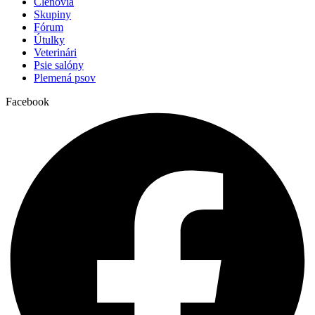
Členovia
Skupiny
Fórum
Útulky
Veterinári
Psie salóny
Plemená psov
Facebook