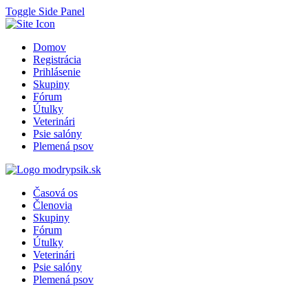
Toggle Side Panel
Domov
Registrácia
Prihlásenie
Skupiny
Fórum
Útulky
Veterinári
Psie salóny
Plemená psov
Časová os
Členovia
Skupiny
Fórum
Útulky
Veterinári
Psie salóny
Plemená psov