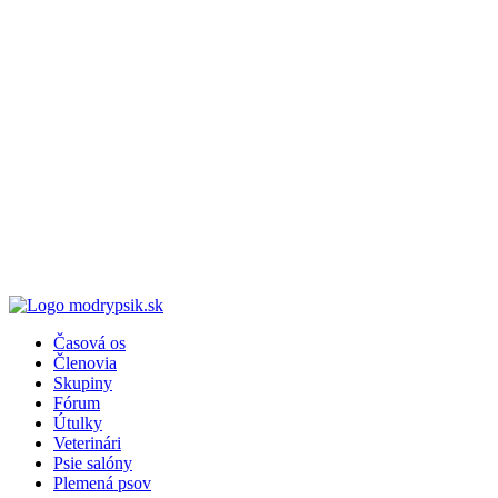
Časová os
Členovia
Skupiny
Fórum
Útulky
Veterinári
Psie salóny
Plemená psov