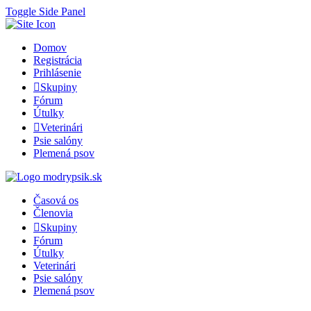
Toggle Side Panel
Domov
Registrácia
Prihlásenie
Skupiny
Fórum
Útulky
Veterinári
Psie salóny
Plemená psov
Časová os
Členovia
Skupiny
Fórum
Útulky
Veterinári
Psie salóny
Plemená psov