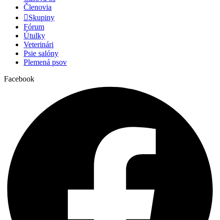
Členovia
Skupiny
Fórum
Útulky
Veterinári
Psie salóny
Plemená psov
Facebook