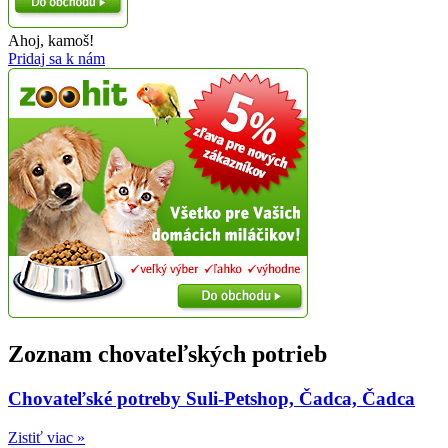
Ahoj, kamoš!
Pridaj sa k nám
Zoznam chovateľských potrieb
Chovateľské potreby Suli-Petshop, Čadca, Čadca
Zistiť viac »