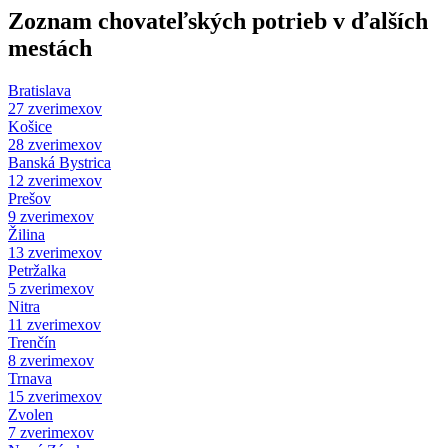
Zoznam chovateľských potrieb v ďalších
mestách
Bratislava
27 zverimexov
Košice
28 zverimexov
Banská Bystrica
12 zverimexov
Prešov
9 zverimexov
Žilina
13 zverimexov
Petržalka
5 zverimexov
Nitra
11 zverimexov
Trenčín
8 zverimexov
Trnava
15 zverimexov
Zvolen
7 zverimexov