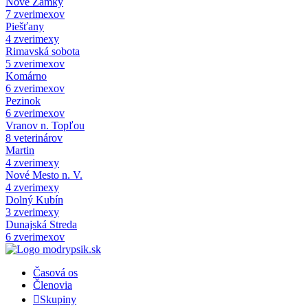
Nové Zámky
7 zverimexov
Piešťany
4 zverimexy
Rimavská sobota
5 zverimexov
Komárno
6 zverimexov
Pezinok
6 zverimexov
Vranov n. Topľou
8 veterinárov
Martin
4 zverimexy
Nové Mesto n. V.
4 zverimexy
Dolný Kubín
3 zverimexy
Dunajská Streda
6 zverimexov
Časová os
Členovia
Skupiny