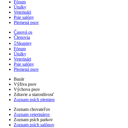
Fórum
Útulky
Veterinári
Psie salóny
Plemená psov
Časová os
Členovia
Skupiny
Fórum
Útulky
Veterinári
Psie salóny
Plemená psov
Bazár
Výživa psov
Výchova psov
Zdravie a starostlivosť
Zoznam psích plemien
Zoznam chovateľov
Zoznam veterinárov
Zoznam psích parkov
Zoznam psích salónov