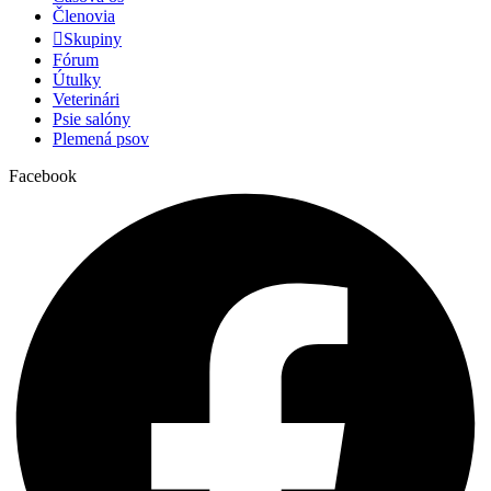
Členovia
Skupiny
Fórum
Útulky
Veterinári
Psie salóny
Plemená psov
Facebook