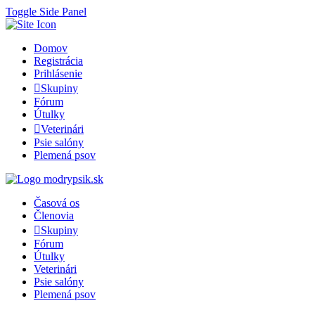
Toggle Side Panel
Domov
Registrácia
Prihlásenie
Skupiny
Fórum
Útulky
Veterinári
Psie salóny
Plemená psov
Časová os
Členovia
Skupiny
Fórum
Útulky
Veterinári
Psie salóny
Plemená psov