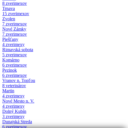
8 zverimexov
Trnava
15 zverimexov
Zvolen
7 zverimexov
Nové Zámky
7 zverimexov
Piešťany
4 zverimexy
Rimavská sobota
5 zverimexov
Komárno
6 zverimexov
Pezinok
6 zverimexov
Vranov n. Topľou
8 veterinárov
Martin
4 zverimexy
Nové Mesto n. V.
4 zverimexy
Dolný Kubín
3 zverimexy
Dunajská Streda
6 zverimexov