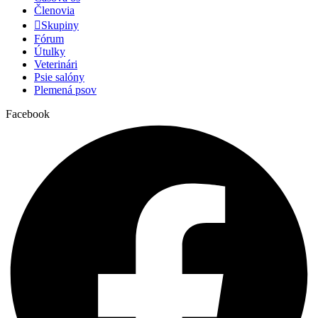
Členovia
Skupiny
Fórum
Útulky
Veterinári
Psie salóny
Plemená psov
Facebook