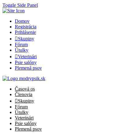
Toggle Side Panel
Domov
Registrácia
Prihlásenie
Skupiny
Fórum
Útulky
Veterinári
Psie salóny
Plemená psov
Časová os
Členovia
Skupiny
Fórum
Útulky
Veterinári
Psie salóny
Plemená psov