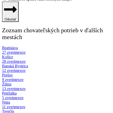
Odoslať
Zoznam chovateľských potrieb v ďalších
mestách
Bratislava
27 zverimexov
Košice
28 zverimexov
Banská Bystrica
12 zverimexov
Prešov
9 zverimexov
Žilina
13 zverimexov
Petržalka
5 zverimexov
Nitra
11 zverimexov
Trenčín