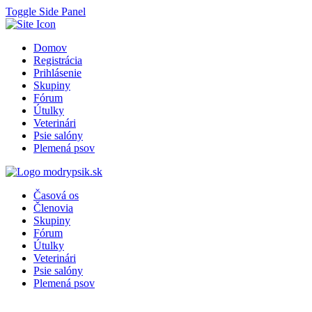
Toggle Side Panel
Domov
Registrácia
Prihlásenie
Skupiny
Fórum
Útulky
Veterinári
Psie salóny
Plemená psov
Časová os
Členovia
Skupiny
Fórum
Útulky
Veterinári
Psie salóny
Plemená psov