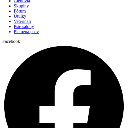
Členovia
Skupiny
Fórum
Útulky
Veterinári
Psie salóny
Plemená psov
Facebook